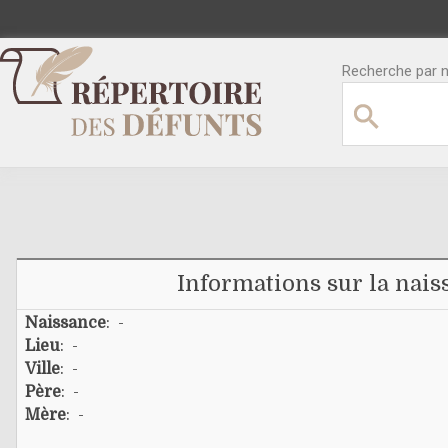
Recherche par no
Informations sur la nais
Naissance
: -
Lieu
: -
Ville
: -
Père
: -
Mère
: -