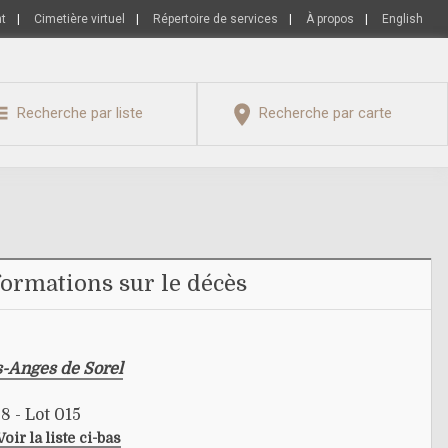
nt
|
Cimetière virtuel
|
Répertoire de services
|
À propos
|
English
Recherche par liste
Recherche par carte
formations sur le décès
s-Anges de Sorel
8 - Lot 015
Voir la liste ci-bas