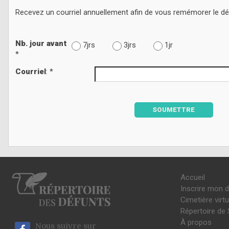
Recevez un courriel annuellement afin de vous remémorer le d
Nb. jour avant
7jrs
3jrs
1jr
*
Courriel
: *
SOUMETTRE
Accueil
Inscrire mon 
Cimetière virtu
Répertoire de 
À propos
Nous suivre sur