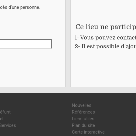
écès d'une personne.
Ce lieu ne partici
1- Vous pouvez contacte
2- Il est possible d'a
Nouvelles
défunt
Références
el
Liens utiles
Services
Plan du site
Carte interactive