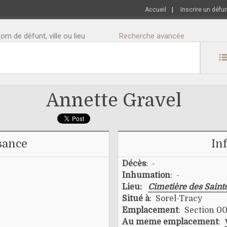
Accueil
|
Inscrire un défu
m de défunt, ville ou lieu
Recherche avancée
Annette Gravel
sance
In
Décès
: -
Inhumation
: -
Lieu:
Cimetière des Saint
Situé à
: Sorel-Tracy
Emplacement
: Section 00
Au même emplacement
: