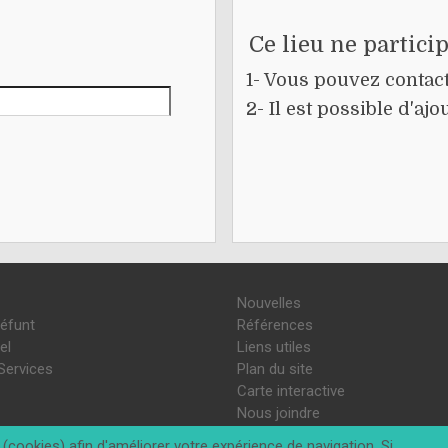
Ce lieu ne partici
1- Vous pouvez contacte
2- Il est possible d'a
Nouvelles
défunt
Références
el
Liens utiles
Services
Plan du site
Carte interactive
Nous joindre
(cookies) afin d'améliorer votre expérience de navigation. Si