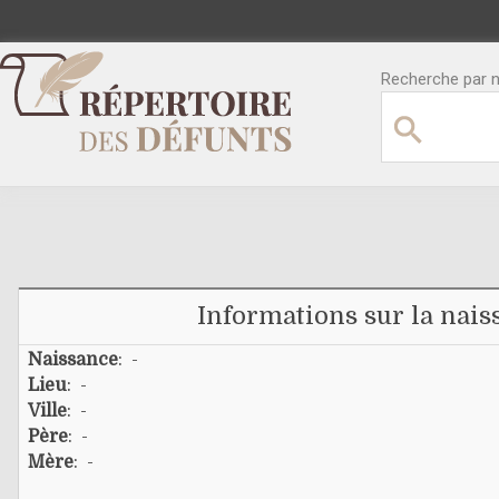
Recherche par no
Informations sur la nais
Naissance
: -
Lieu
: -
Ville
: -
Père
: -
Mère
: -