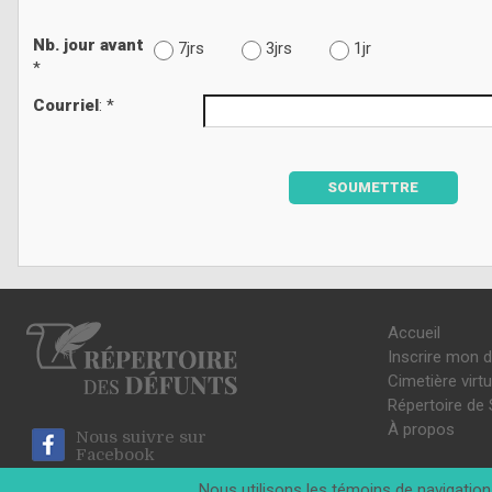
Nb. jour avant
7jrs
3jrs
1jr
*
Courriel
: *
SOUMETTRE
Accueil
Inscrire mon 
Cimetière virtu
Répertoire de 
À propos
Nous suivre sur
Facebook
Nous utilisons les témoins de navigation 