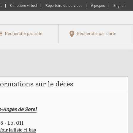
nt
|
Cimetière virtuel
|
Répertoire de services
|
À propos
|
English
Recherche par liste
Recherche par carte
formations sur le décès
s-Anges de Sorel
8 - Lot 011
Voir la liste ci-bas