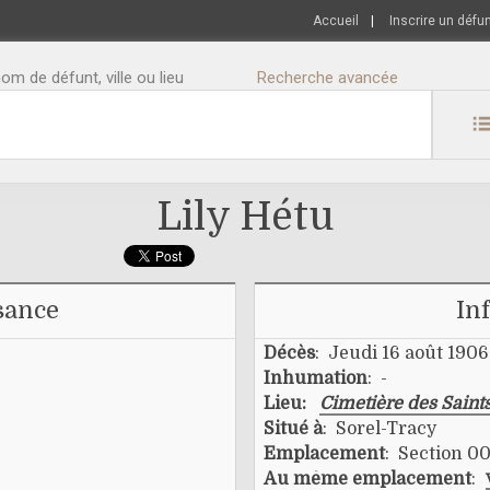
Accueil
|
Inscrire un défu
m de défunt, ville ou lieu
Recherche avancée
Lily Hétu
sance
In
Décès
: Jeudi 16 août 1906
Inhumation
: -
Lieu:
Cimetière des Saint
Situé à
: Sorel-Tracy
Emplacement
: Section 00
Au même emplacement
: