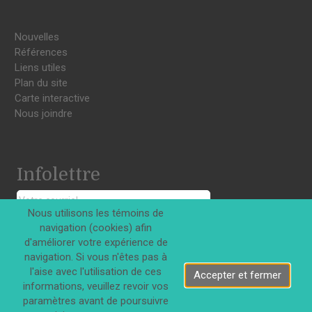
Nouvelles
Références
Liens utiles
Plan du site
Carte interactive
Nous joindre
Infolettre
Nous utilisons les témoins de
S'INSCRIRE
navigation (cookies) afin
d'améliorer votre expérience de
navigation. Si vous n'êtes pas à
l'aise avec l'utilisation de ces
Accepter et fermer
informations, veuillez revoir vos
paramètres avant de poursuivre
Tous droits réservés © Innovations DJD Inc. 2026