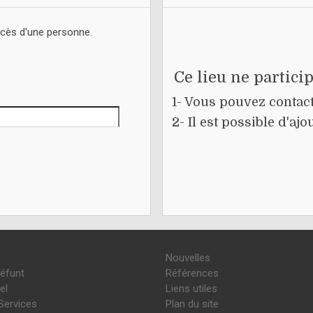
écès d'une personne.
Ce lieu ne partici
1- Vous pouvez contacte
2- Il est possible d'a
Nouvelles
défunt
Références
el
Liens utiles
Services
Plan du site