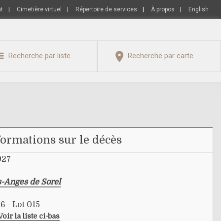
nt
|
Cimetière virtuel
|
Répertoire de services
|
À propos
|
English
Recherche par liste
Recherche par carte
formations sur le décès
927
s-Anges de Sorel
6 - Lot 015
Voir la liste ci-bas