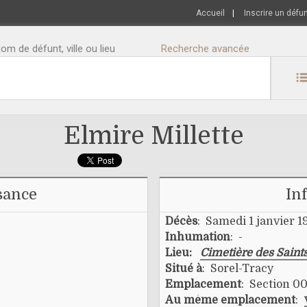
Accueil
|
Inscrire un défu
m de défunt, ville ou lieu
Recherche avancée
Elmire Millette
sance
In
Décès
: Samedi 1 janvier 1
Inhumation
: -
Lieu:
Cimetière des Saint
Situé à
: Sorel-Tracy
Emplacement
: Section 00
Au même emplacement
: