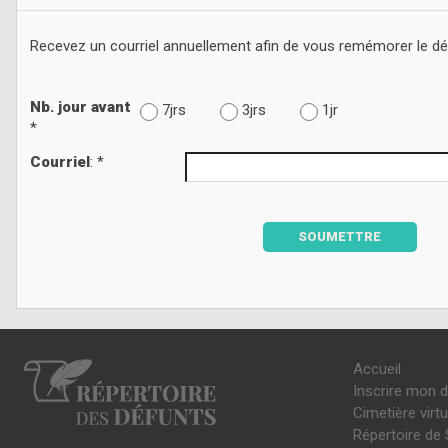
Recevez un courriel annuellement afin de vous remémorer le d
Nb. jour avant
7jrs
3jrs
1jr
*
Courriel
: *
SOUMETTRE
Accueil
Inscrire mon 
Cimetière virtu
Répertoire de 