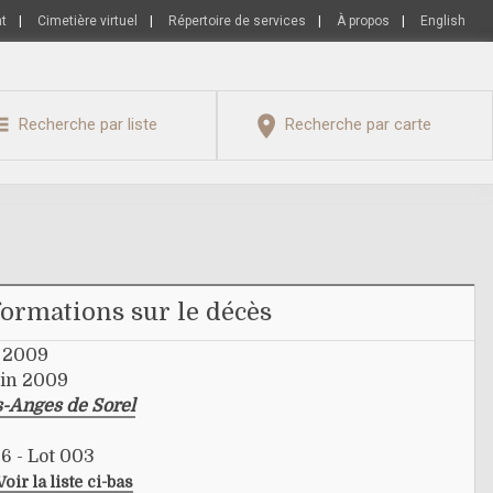
nt
|
Cimetière virtuel
|
Répertoire de services
|
À propos
|
English
Recherche par liste
Recherche par carte
formations sur le décès
r 2009
uin 2009
s-Anges de Sorel
6 - Lot 003
Voir la liste ci-bas