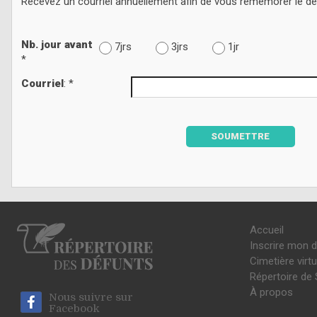
Recevez un courriel annuellement afin de vous remémorer le d
Nb. jour avant
7jrs
3jrs
1jr
*
Courriel
: *
SOUMETTRE
Accueil
Inscrire mon 
Cimetière virtu
Répertoire de 
À propos
Nous suivre sur
Facebook