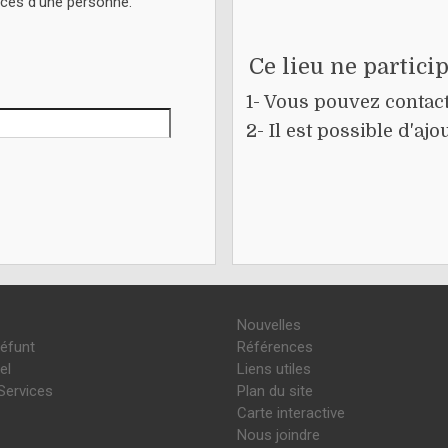
écès d'une personne.
Ce lieu ne partici
1- Vous pouvez contacte
2- Il est possible d'a
Nouvelles
défunt
Références
el
Liens utiles
Services
Plan du site
Carte interactive
Nous joindre