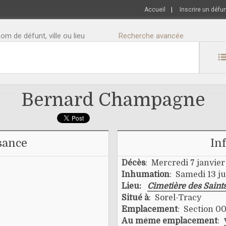
Accueil
|
Inscrire un défu
m de défunt, ville ou lieu
Recherche avancée
Bernard Champagne
sance
In
Décès
: Mercredi 7 janvie
Inhumation
: Samedi 13 j
Lieu:
Cimetière des Saint
Situé à
: Sorel-Tracy
Emplacement
: Section 00
Au même emplacement
: