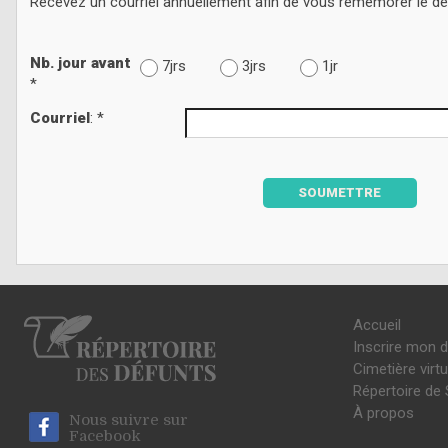
Recevez un courriel annuellement afin de vous remémorer le d
Nb. jour avant
7jrs
3jrs
1jr
*
Courriel
: *
SOUMETTRE
Accueil
Inscrire mon 
Cimetière virtu
Répertoire de 
À propos
Nous suivre sur
Facebook