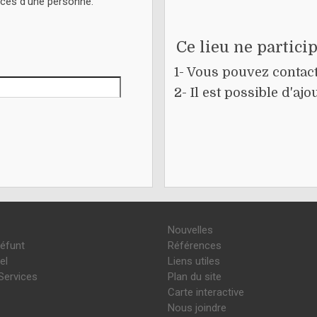
écès d'une personne.
Ce lieu ne partici
1- Vous pouvez contacte
2- Il est possible d'a
Nouvelles
défunt
Références
el
Liens utiles
Services
Plan du site
Carte interactive
Nous joindre