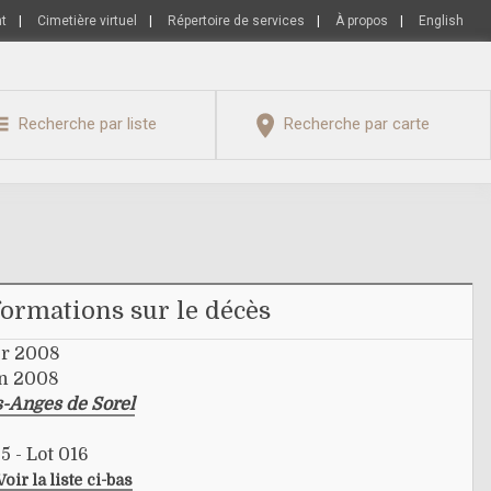
nt
|
Cimetière virtuel
|
Répertoire de services
|
À propos
|
English
Recherche par liste
Recherche par carte
formations sur le décès
er 2008
in 2008
s-Anges de Sorel
5 - Lot 016
Voir la liste ci-bas