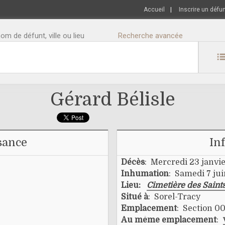
Accueil
|
Inscrire un défu
m de défunt, ville ou lieu
Recherche avancée
Gérard Bélisle
sance
In
Décès
: Mercredi 23 janvi
Inhumation
: Samedi 7 ju
Lieu:
Cimetière des Saint
Situé à
: Sorel-Tracy
Emplacement
: Section 00
Au même emplacement
: