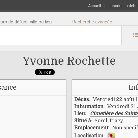
Accueil
|
Inscrire un défu
m de défunt, ville ou lieu
Recherche avancée
Yvonne Rochette
sance
In
Décès
: Mercredi 22 août 
Inhumation
: Vendredi 31
Lieu:
Cimetière des Saint
Situé à
: Sorel-Tracy
Emplacement
: Non spécif
Localisation
: