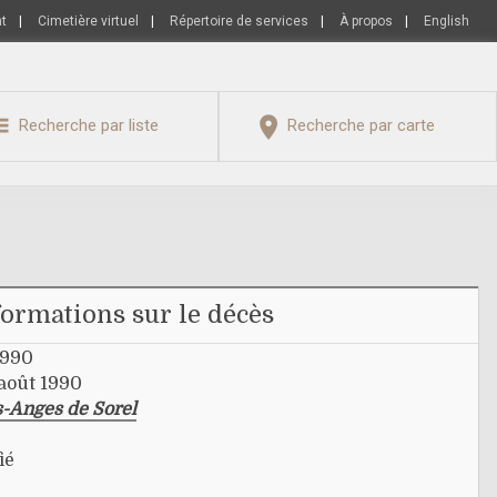
nt
|
Cimetière virtuel
|
Répertoire de services
|
À propos
|
English
Recherche par liste
Recherche par carte
formations sur le décès
1990
 août 1990
s-Anges de Sorel
ié