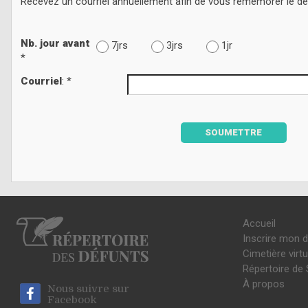
Recevez un courriel annuellement afin de vous remémorer le d
Nb. jour avant
7jrs
3jrs
1jr
*
Courriel
: *
SOUMETTRE
Accueil
Inscrire mon 
Cimetière virtu
Répertoire de 
À propos
Nous suivre sur
Facebook