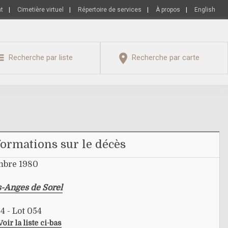
nt
|
Cimetière virtuel
|
Répertoire de services
|
À propos
|
English
Recherche par liste
Recherche par carte
formations sur le décès
mbre 1980
s-Anges de Sorel
4 - Lot 054
Voir la liste ci-bas