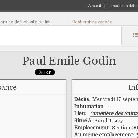
Accueil
|
Inscrire un défu
m de défunt, ville ou lieu
Recherche avancée
Paul Emile Godin
sance
In
Décès
: Mercredi 17 septe
Inhumation
: -
Lieu:
Cimetière des Saint
Situé à
: Sorel-Tracy
Emplacement
: Section 00
Au même emplacement
: