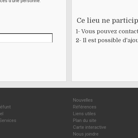
écès d'une personne.
Ce lieu ne partici
1- Vous pouvez contacte
2- Il est possible d'a
Nouvelles
défunt
Références
el
Liens utiles
Services
Plan du site
Carte interactive
Nous joindre