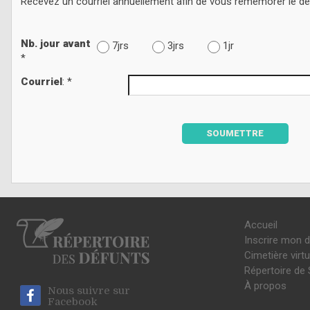
Recevez un courriel annuellement afin de vous remémorer le d
Nb. jour avant
7jrs
3jrs
1jr
*
Courriel
: *
SOUMETTRE
Accueil
Inscrire mon 
Cimetière virtu
Répertoire de 
À propos
Nous suivre sur
Facebook