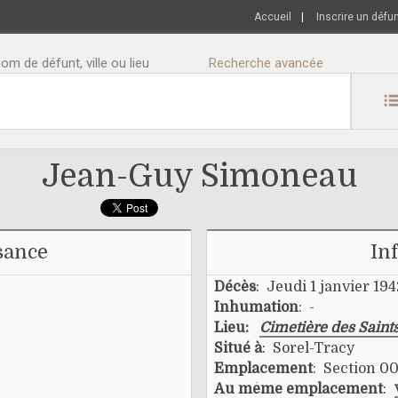
Accueil
|
Inscrire un défu
m de défunt, ville ou lieu
Recherche avancée
Jean-Guy Simoneau
sance
In
Décès
: Jeudi 1 janvier 19
Inhumation
: -
Lieu:
Cimetière des Saint
Situé à
: Sorel-Tracy
Emplacement
: Section 00
Au même emplacement
: