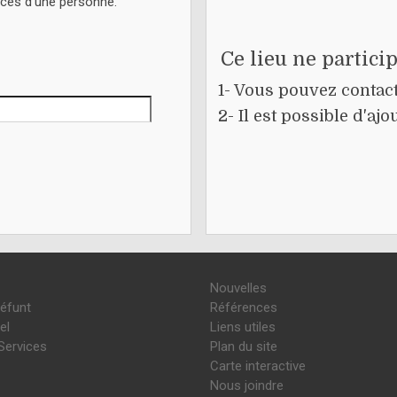
écès d'une personne.
Ce lieu ne partici
1- Vous pouvez contacte
2- Il est possible d'a
Nouvelles
défunt
Références
el
Liens utiles
Services
Plan du site
Carte interactive
Nous joindre