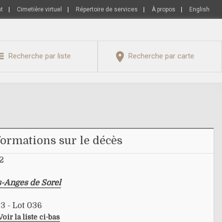
nt
|
Cimetière virtuel
|
Répertoire de services
|
À propos
|
English
Recherche par liste
Recherche par carte
formations sur le décès
42
s-Anges de Sorel
3 - Lot 036
Voir la liste ci-bas