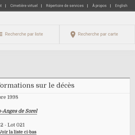
nt
|
Cimetière virtuel
|
Répertoire de services
|
À propos
|
English
Recherche par liste
Recherche par carte
formations sur le décès
bre 1998
s-Anges de Sorel
2 - Lot 021
Voir la liste ci-bas