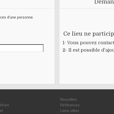
Demand
écès d'une personne.
Ce lieu ne partici
1- Vous pouvez contacte
2- Il est possible d'a
Nouvelles
défunt
Références
el
Liens utiles