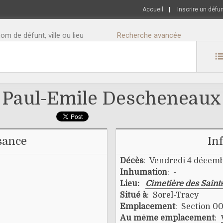
Accueil
|
Inscrire un défu
m de défunt, ville ou lieu
Recherche avancée
Paul-Emile Descheneaux
sance
In
Décès
: Vendredi 4 décem
Inhumation
: -
Lieu:
Cimetière des Saint
Situé à
: Sorel-Tracy
Emplacement
: Section 00
Au même emplacement
: