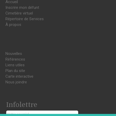
Accueil
Inscrire mon défunt
Cimetière virtuel
Répertoire de Services
À propos
Nouvelles
Références
Liens utiles
Plan du site
Carte interactive
Nous joindre
Infolettre