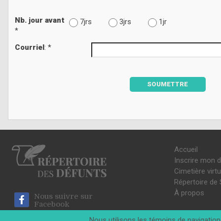
Nb. jour avant
7jrs
3jrs
1jr
*
Courriel
: *
SOUMETTRE
Accueil
Inscrire mon 
Cimetière virtu
Répertoire de 
À propos
Nous suivre sur
Facebook
Nous utilisons les témoins de navigation 