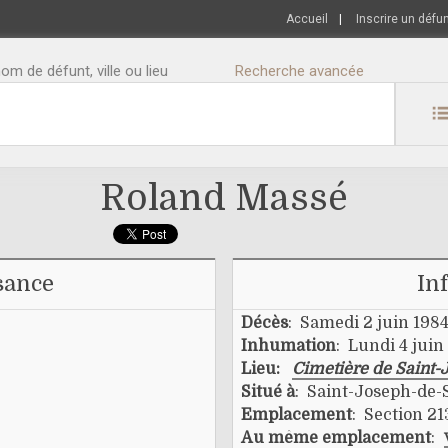
Accueil
|
Inscrire un défu
m de défunt, ville ou lieu
Recherche avancée
Roland Massé
sance
In
Décès
: Samedi 2 juin 198
Inhumation
: Lundi 4 juin
Lieu:
Cimetière de Saint-
Situé à
: Saint-Joseph-de-
Emplacement
: Section 21
Au même emplacement
: