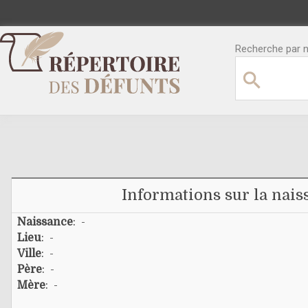
Recherche par no
Informations sur la nais
Naissance
: -
Lieu
: -
Ville
: -
Père
: -
Mère
: -