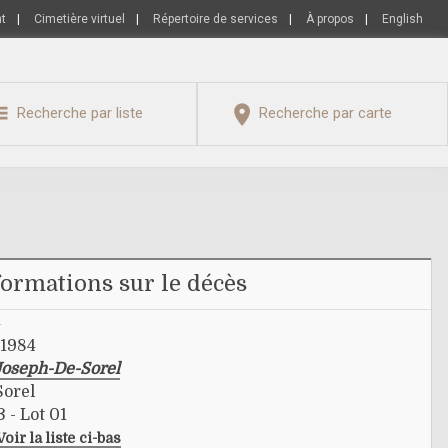
nt
|
Cimetière virtuel
|
Répertoire de services
|
À propos
|
English
Recherche par liste
Recherche par carte
formations sur le décès
4
 1984
Joseph-De-Sorel
Sorel
3 - Lot 01
Voir la liste ci-bas