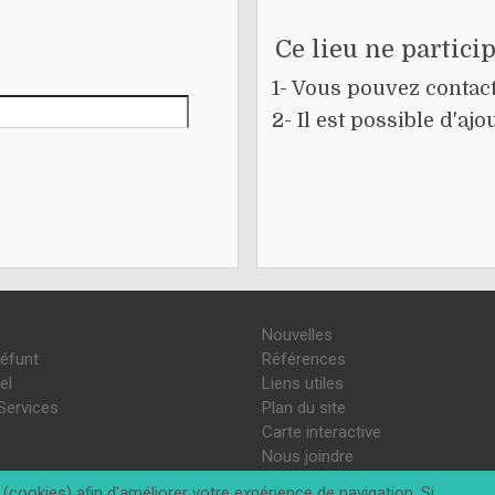
Ce lieu ne partici
1- Vous pouvez contacte
2- Il est possible d'a
Nouvelles
défunt
Références
el
Liens utiles
Services
Plan du site
Carte interactive
Nous joindre
(cookies) afin d'améliorer votre expérience de navigation. Si