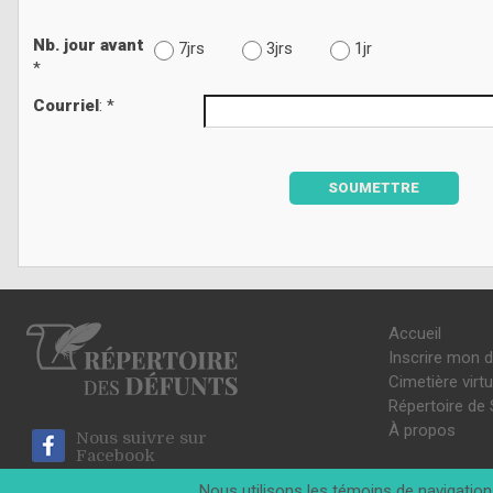
Nb. jour avant
7jrs
3jrs
1jr
*
Courriel
: *
SOUMETTRE
Accueil
Inscrire mon 
Cimetière virtu
Répertoire de 
À propos
Nous suivre sur
Facebook
Nous utilisons les témoins de navigation 