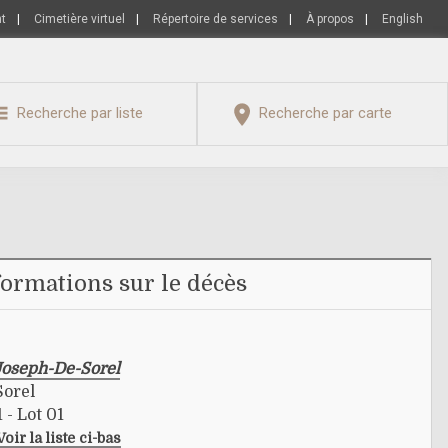
nt
|
Cimetière virtuel
|
Répertoire de services
|
À propos
|
English
Recherche par liste
Recherche par carte
formations sur le décès
Joseph-De-Sorel
Sorel
 - Lot 01
Voir la liste ci-bas