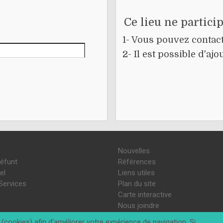
Ce lieu ne partici
1- Vous pouvez contacte
2- Il est possible d'a
Nouvelles
défunt
Références
el
Liens utiles
Services
Plan du site
Carte interactive
Nous joindre
(cookies) afin d'améliorer votre expérience de navigation. Si