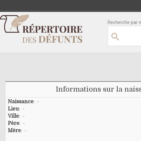
Recherche par no
Informations sur la nais
Naissance
: -
Lieu
: -
Ville
: -
Père
: -
Mère
: -