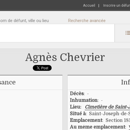
Accueil
|
Inscrire un défu
m de défunt, ville ou lieu
Recherche avancée
Agnès Chevrier
sance
In
Décès
: -
Inhumation
: -
Lieu:
Cimetière de Saint-
Situé à
: Saint-Joseph-de-
Emplacement
: Section 181
Au même emplacement
: