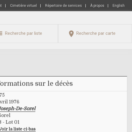
nt
|
Cimetière virtuel
|
Répertoire de services
|
À propos
|
English
Recherche par liste
Recherche par carte
formations sur le décès
975
vril 1976
Joseph-De-Sorel
Sorel
 - Lot 01
Voir la liste ci-bas