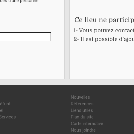
écès d'une personne.
Ce lieu ne partici
1- Vous pouvez contacte
2- Il est possible d'a
Nouvelles
défunt
Références
el
Liens utiles
Services
Plan du site
Carte interactive
Nous joindre