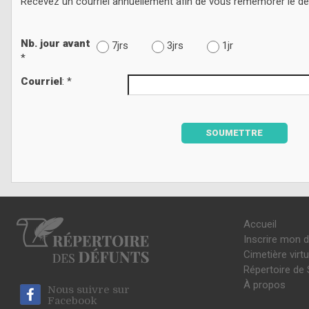
Recevez un courriel annuellement afin de vous remémorer le d
Nb. jour avant
7jrs
3jrs
1jr
*
Courriel
: *
SOUMETTRE
Accueil
Inscrire mon 
Cimetière virtu
Répertoire de 
À propos
Nous suivre sur
Facebook