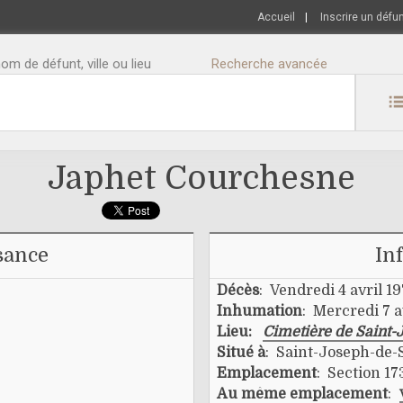
Accueil
|
Inscrire un défu
m de défunt, ville ou lieu
Recherche avancée
Japhet Courchesne
sance
In
Décès
: Vendredi 4 avril 1
Inhumation
: Mercredi 7 a
Lieu:
Cimetière de Saint-
Situé à
: Saint-Joseph-de-
Emplacement
: Section 173
Au même emplacement
: