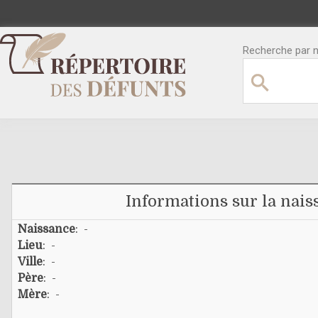
Recherche par no
Informations sur la nais
Naissance
: -
Lieu
: -
Ville
: -
Père
: -
Mère
: -