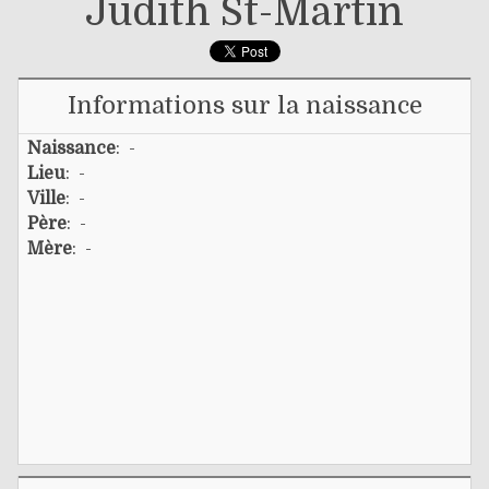
Judith St-Martin
Informations sur la naissance
Naissance
: -
Lieu
: -
Ville
: -
Père
: -
Mère
: -