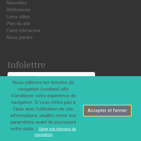
Nouvelles
Références
Liens utiles
Plan du site
Carte interactive
Nous joindre
Infolettre
Nous utilisons les témoins de
S'INSCRIRE
navigation (cookies) afin
d'améliorer votre expérience de
navigation. Si vous n'êtes pas à
l'aise avec l'utilisation de ces
Accepter et fermer
informations, veuillez revoir vos
paramètres avant de poursuivre
Tous droits réservés © Innovations DJD Inc. 2026
votre visite. -
Gérer vos témoins de
navigation
|
Confidentialité
Termes d'utilisation