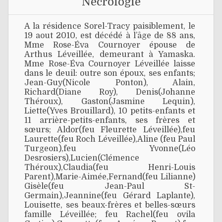
Nécrologie
A la résidence Sorel-Tracy paisiblement, le
19 aout 2010, est décédé à l’âge de 88 ans,
Mme Rose-Éva Cournoyer épouse de
Arthus Léveillée, demeurant à Yamaska.
Mme Rose-Éva Cournoyer Léveillée laisse
dans le deuil: outre son époux, ses enfants;
Jean-Guy(Nicole Ponton), Alain,
Richard(Diane Roy), Denis(Johanne
Théroux), Gaston(Jasmine Lequin),
Liette(Yves Brouillard), 10 petits-enfants et
11 arrière-petits-enfants, ses frères et
sœurs; Aldor(feu Fleurette Léveillée),feu
Laurette(feu Roch Léveillée),Aline (feu Paul
Turgeon),feu Yvonne(Léo
Desrosiers),Lucien(Clémence
Théroux),Claudia(feu Henri-Louis
Parent),Marie-Aimée,Fernand(feu Lilianne)
Gisèle(feu Jean-Paul St-
Germain),Jeannine(feu Gérard Laplante),
Louisette, ses beaux-frères et belles-sœurs
famille Léveillée; feu Rachel(feu ovila