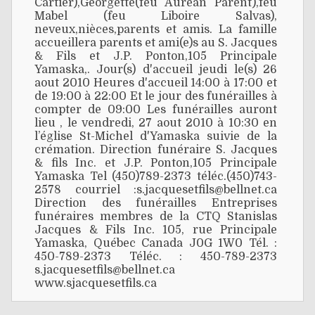
Cartier),Georgette(feu Auréan Parent),feu
Mabel (feu Liboire Salvas),
neveux,nièces,parents et amis. La famille
accueillera parents et ami(e)s au S. Jacques
& Fils et J.P. Ponton,105 Principale
Yamaska,. Jour(s) d'accueil jeudi le(s) 26
aout 2010 Heures d'accueil 14:00 à 17:00 et
de 19:00 à 22:00 Et le jour des funérailles à
compter de 09:00 Les funérailles auront
lieu , le vendredi, 27 aout 2010 à 10:30 en
l’église St-Michel d'Yamaska suivie de la
crémation. Direction funéraire S. Jacques
& fils Inc. et J.P. Ponton,105 Principale
Yamaska Tel (450)789-2373 téléc.(450)743-
2578 courriel :s.jacquesetfils@bellnet.ca
Direction des funérailles Entreprises
funéraires membres de la CTQ Stanislas
Jacques & Fils Inc. 105, rue Principale
Yamaska, Québec Canada J0G 1W0 Tél. :
450-789-2373 Téléc. : 450-789-2373
s.jacquesetfils@bellnet.ca
www.sjacquesetfils.ca