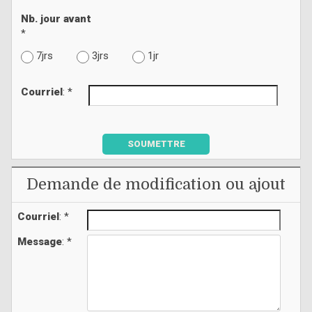
Nb. jour avant
*
7jrs
3jrs
1jr
Courriel
: *
SOUMETTRE
Demande de modification ou ajout
Courriel
: *
Message
: *