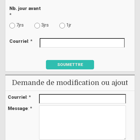
Nb. jour avant
*
7jrs
3jrs
1jr
Courriel
: *
SOUMETTRE
Demande de modification ou ajout
Courriel
: *
Message
: *