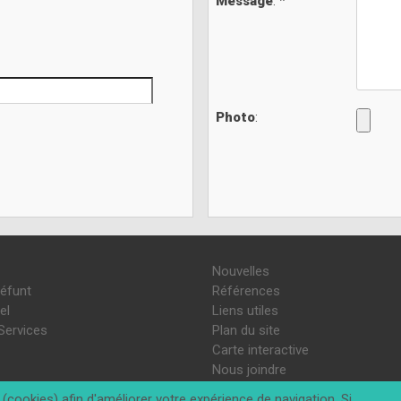
Message
: *
Photo
:
Nouvelles
défunt
Références
el
Liens utiles
Services
Plan du site
Carte interactive
Nous joindre
(cookies) afin d'améliorer votre expérience de navigation. Si