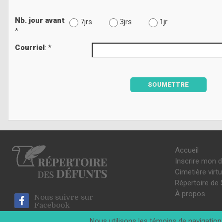
Nb. jour avant
7jrs
3jrs
1jr
*
Courriel
: *
SOUMETTRE
Accueil
Inscrire mon 
Cimetière virtu
Répertoire de 
À propos
Nous suivre sur
Facebook
Nous utilisons les témoins de navigation 