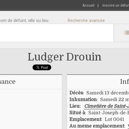
Accueil
|
Inscrire un défu
m de défunt, ville ou lieu
Recherche avancée
Ludger Drouin
sance
In
Décès
: Samedi 13 décemb
Inhumation
: Samedi 22 
Lieu:
Cimetière de Saint-
Situé à
: Saint-Joseph-de
Emplacement
: Lot 0041
Au même emplacement
: