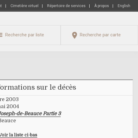
nt
|
Cimetière virtuel
|
Répertoire de services
|
À propos
|
English
Recherche par liste
Recherche par carte
formations sur le décès
re 2003
mai 2004
Joseph-de-Beauce Partie 3
-Beauce
Voir la liste ci-bas