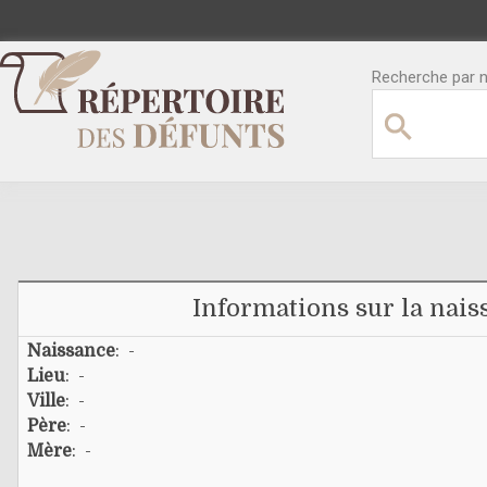
Recherche par no
Informations sur la nais
Naissance
: -
Lieu
: -
Ville
: -
Père
: -
Mère
: -