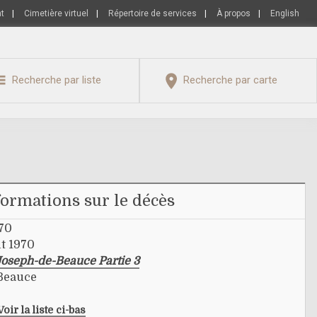
nt
|
Cimetière virtuel
|
Répertoire de services
|
À propos
|
English
Recherche par liste
Recherche par carte
formations sur le décès
970
ût 1970
Joseph-de-Beauce Partie 3
-Beauce
Voir la liste ci-bas