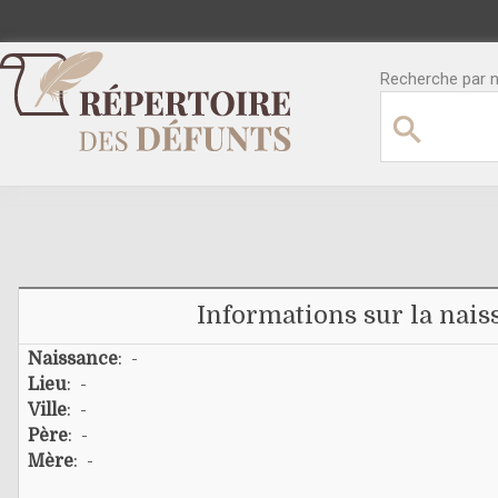
Recherche par no
Informations sur la nais
Naissance
: -
Lieu
: -
Ville
: -
Père
: -
Mère
: -