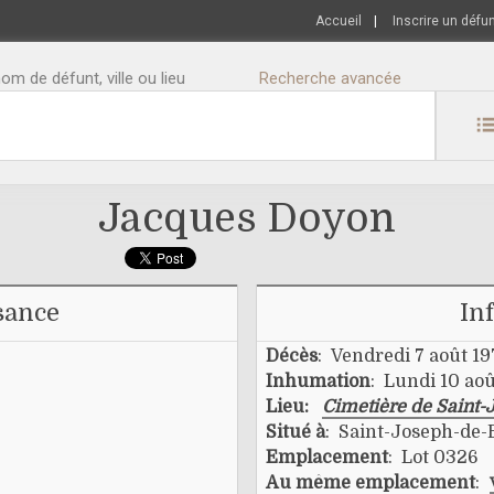
Accueil
|
Inscrire un défu
m de défunt, ville ou lieu
Recherche avancée
Jacques Doyon
sance
In
Décès
: Vendredi 7 août 1
Inhumation
: Lundi 10 ao
Lieu:
Cimetière de Saint-
Situé à
: Saint-Joseph-de
Emplacement
: Lot 0326
Au même emplacement
: