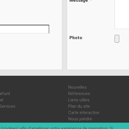
Message
: *
Photo
:
Nouvelles
défunt
Références
el
Liens utiles
Services
Plan du site
Carte interactive
Nous joindre
(cookies) afin d'améliorer votre expérience de navigation. Si