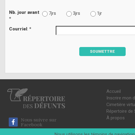
Nb. jour avant
7jrs
3jrs
1jr
*
Courriel
: *
SOUMETTRE
Accueil
Inscrire mon 
Cimetière virtu
Répertoire de 
À propos
Nous suivre sur
Facebook
Nous utilisons les témoins de navigation 