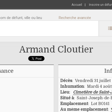
Accueil
|
Inscrire un défu
m de défunt, ville ou lieu
Recherche avancée
Armand Cloutier
sance
In
Décès
: Vendredi 31 juille
Inhumation
: Mardi 4 aoû
Lieu:
Cimetière de Saint-
Situé à
: Saint-Joseph-de
Emplacement
: Lot B0141
Au même emplacement
: