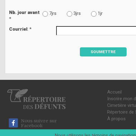
Nb. jour avant
7jrs
3jrs
1jr
*
Courriel
: *
SOUMETTRE
Accueil
Inscrire mon 
Cimetière virtu
Répertoire de 
À propos
Nous suivre sur
Facebook
Nous utilisons les témoins de navigation 