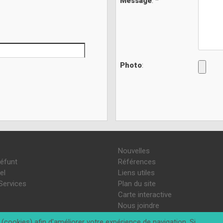
Message
: *
Photo
:
Nouvelles
défunt
Références
el
Liens utiles
Services
Plan du site
Carte interactive
Nous joindre
(cookies) afin d'améliorer votre expérience de navigation. Si