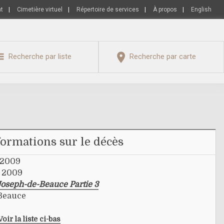
nt
|
Cimetière virtuel
|
Répertoire de services
|
À propos
|
English
Recherche par liste
Recherche par carte
formations sur le décès
t 2009
t 2009
Joseph-de-Beauce Partie 3
-Beauce
Voir la liste ci-bas