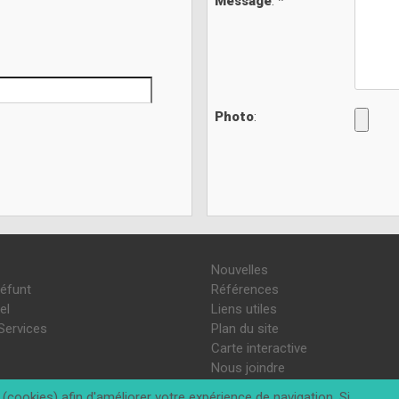
Message
: *
Photo
:
Nouvelles
défunt
Références
el
Liens utiles
Services
Plan du site
Carte interactive
Nous joindre
(cookies) afin d'améliorer votre expérience de navigation. Si