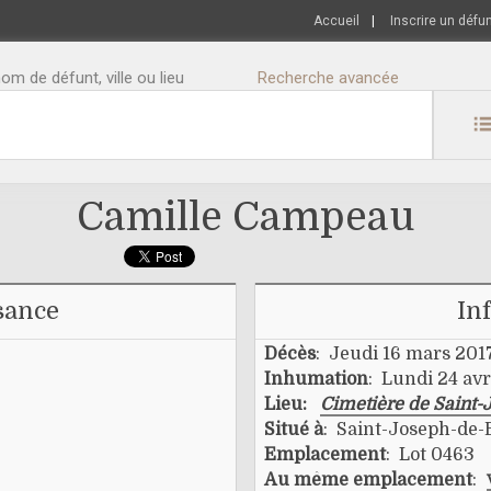
Accueil
|
Inscrire un défu
m de défunt, ville ou lieu
Recherche avancée
Camille Campeau
sance
In
Décès
: Jeudi 16 mars 201
Inhumation
: Lundi 24 avr
Lieu:
Cimetière de Saint-
Situé à
: Saint-Joseph-de
Emplacement
: Lot 0463
Au même emplacement
: