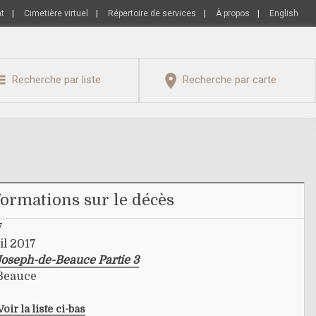
nt
|
Cimetière virtuel
|
Répertoire de services
|
À propos
|
English
Recherche par liste
Recherche par carte
formations sur le décès
7
il 2017
Joseph-de-Beauce Partie 3
-Beauce
Voir la liste ci-bas