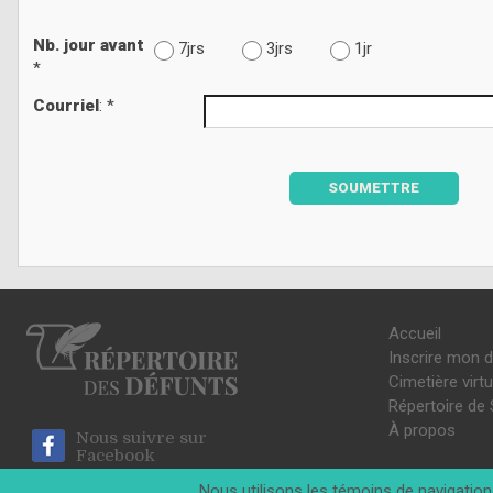
Nb. jour avant
7jrs
3jrs
1jr
*
Courriel
: *
SOUMETTRE
Accueil
Inscrire mon 
Cimetière virtu
Répertoire de 
À propos
Nous suivre sur
Facebook
Nous utilisons les témoins de navigation 