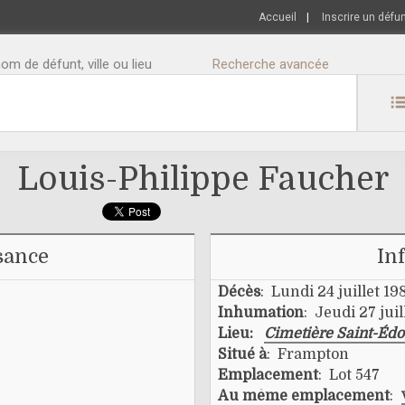
Accueil
|
Inscrire un défu
m de défunt, ville ou lieu
Recherche avancée
Louis-Philippe Faucher
sance
In
Décès
: Lundi 24 juillet 19
Inhumation
: Jeudi 27 juil
Lieu:
Cimetière Saint-Éd
Situé à
: Frampton
Emplacement
: Lot 547
Au même emplacement
: