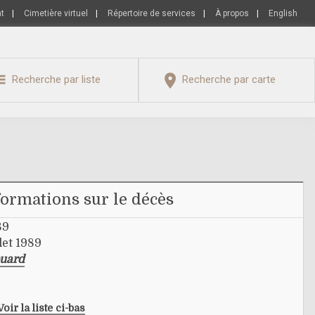
nt
|
Cimetière virtuel
|
Répertoire de services
|
À propos
|
English
Recherche par liste
Recherche par carte
formations sur le décès
89
let 1989
ouard
Voir la liste ci-bas