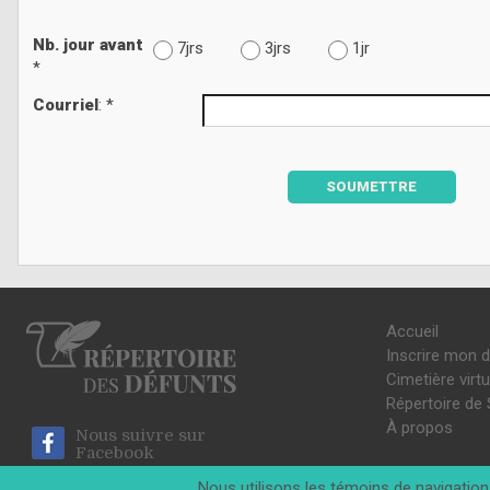
Nb. jour avant
7jrs
3jrs
1jr
*
Courriel
: *
SOUMETTRE
Accueil
Inscrire mon 
Cimetière virtu
Répertoire de 
À propos
Nous suivre sur
Facebook
Nous utilisons les témoins de navigation 