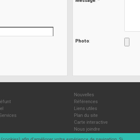
Message
: *
Photo
:
Nouvelles
défunt
Références
el
Liens utiles
Services
Plan du site
Carte interactive
Nous joindre
(cookies) afin d'améliorer votre expérience de navigation. Si