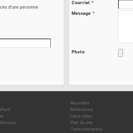
Courriel
: *
écès d'une personne.
Message
: *
Photo
:
Nouvelles
défunt
Références
el
Liens utiles
Services
Plan du site
Carte interactive