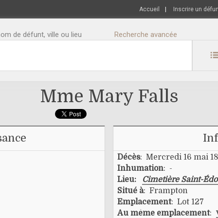
Accueil
|
Inscrire un défu
m de défunt, ville ou lieu
Recherche avancée
Mme Mary Falls
sance
In
Décès
: Mercredi 16 mai 1
Inhumation
: -
Lieu:
Cimetière Saint-Éd
Situé à
: Frampton
Emplacement
: Lot 127
Au même emplacement
: