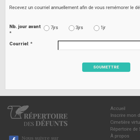
Recevez un courriel annuellement afin de vous remémorer le d
Nb. jour avant
7jrs
3jrs
1jr
*
Courriel
: *
SOUMETTRE
Accueil
Inscrire mon 
Cimetière virtu
Répertoire de 
À propos
Nous suivre sur