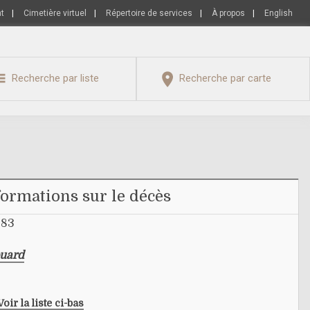
nt
|
Cimetière virtuel
|
Répertoire de services
|
À propos
|
English
Recherche par liste
Recherche par carte
formations sur le décès
883
ouard
Voir la liste ci-bas