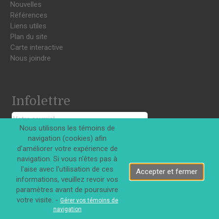
Nouvelles
Références
Liens utiles
Plan du site
Carte interactive
Nous joindre
Infolettre
Nous utilisons les témoins de
S'INSCRIRE
navigation (cookies) afin
d'améliorer votre expérience de
navigation. Si vous n'êtes pas à
l'aise avec l'utilisation de ces
Accepter et fermer
informations, veuillez revoir vos
paramètres avant de poursuivre
Tous droits réservés © Innovations DJD Inc. 2026
votre visite. -
Gérer vos témoins de
navigation
|
Confidentialité
Termes d'utilisation