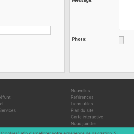
Message
: *
Photo
:
Nouvelles
défunt
Références
el
Liens utiles
Services
Plan du site
Carte interactive
Nous joindre
(cookies) afin d'améliorer votre expérience de navigation. Si