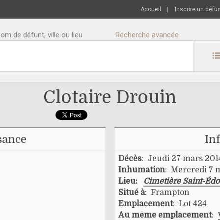
Accueil
|
Inscrire un défu
m de défunt, ville ou lieu
Recherche avancée
Clotaire Drouin
sance
In
Décès
: Jeudi 27 mars 201
Inhumation
: Mercredi 7 
Lieu:
Cimetière Saint-Éd
Situé à
: Frampton
Emplacement
: Lot 424
Au même emplacement
: