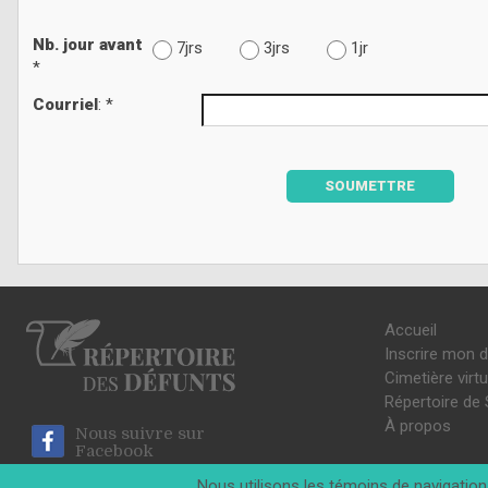
Nb. jour avant
7jrs
3jrs
1jr
*
Courriel
: *
SOUMETTRE
Accueil
Inscrire mon 
Cimetière virtu
Répertoire de 
À propos
Nous suivre sur
Facebook
Nous utilisons les témoins de navigation 