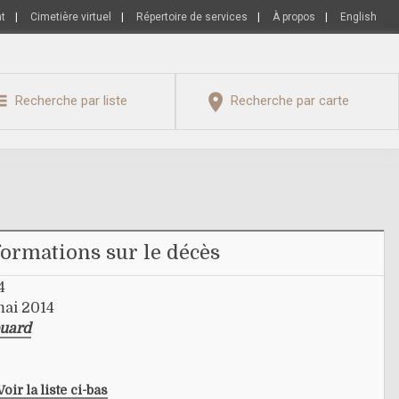
nt
|
Cimetière virtuel
|
Répertoire de services
|
À propos
|
English
Recherche par liste
Recherche par carte
formations sur le décès
4
mai 2014
ouard
Voir la liste ci-bas