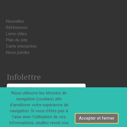
Nouvelles
Références
Liens utiles
Plan du site
Carte interactive
Nous joindre
Infolettre
Nous utilisons les témoins de
S'INSCRIRE
navigation (cookies) afin
d'améliorer votre expérience de
navigation. Si vous n'êtes pas à
l'aise avec l'utilisation de ces
Accepter et fermer
informations, veuillez revoir vos