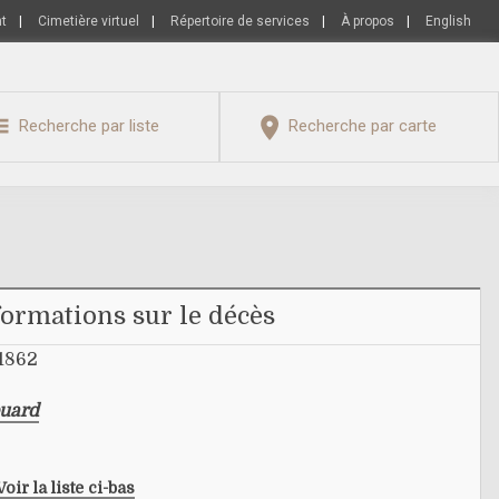
nt
|
Cimetière virtuel
|
Répertoire de services
|
À propos
|
English
Recherche par liste
Recherche par carte
formations sur le décès
1862
ouard
Voir la liste ci-bas