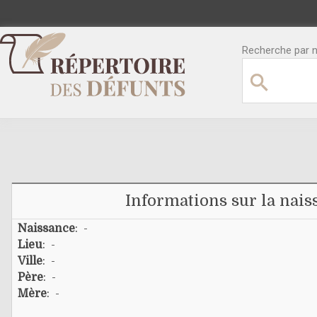
Recherche par no
Informations sur la nais
Naissance
: -
Lieu
: -
Ville
: -
Père
: -
Mère
: -