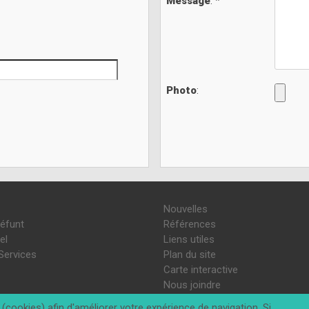
Message
: *
Photo
:
Nouvelles
défunt
Références
el
Liens utiles
Services
Plan du site
Carte interactive
Nous joindre
(cookies) afin d'améliorer votre expérience de navigation. Si