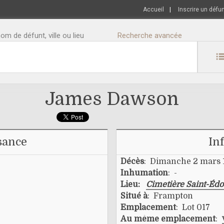
Accueil
|
Inscrire un défu
m de défunt, ville ou lieu
Recherche avancée
James Dawson
sance
In
Décès
: Dimanche 2 mars 
Inhumation
: -
Lieu:
Cimetière Saint-Éd
Situé à
: Frampton
Emplacement
: Lot 017
Au même emplacement
: