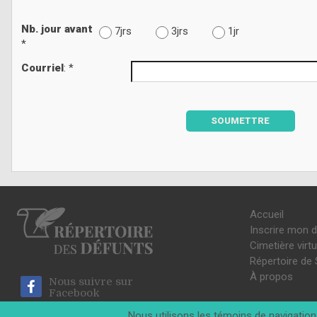
Nb. jour avant
7jrs
3jrs
1jr
*
Courriel
: *
SOUMETTRE
Accueil
Inscrire mon 
Cimetière virtu
Répertoire de 
À propos
Nous suivre sur
Facebook
Nous utilisons les témoins de navigation 