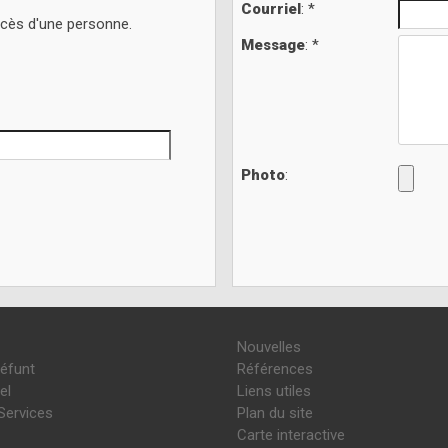
Courriel
: *
écès d'une personne.
Message
: *
Photo
:
Nouvelles
défunt
Références
el
Liens utiles
Services
Plan du site
Carte interactive