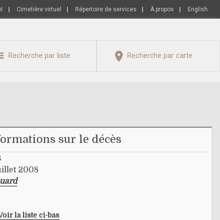
nt
|
Cimetière virtuel
|
Répertoire de services
|
À propos
|
English
Recherche par liste
Recherche par carte
formations sur le décès
8
illet 2008
ouard
Voir la liste ci-bas