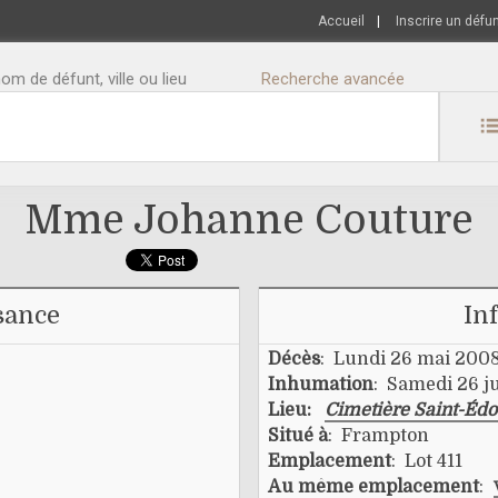
Accueil
|
Inscrire un défu
m de défunt, ville ou lieu
Recherche avancée
Mme Johanne Couture
sance
In
Décès
: Lundi 26 mai 200
Inhumation
: Samedi 26 ju
Lieu:
Cimetière Saint-Éd
Situé à
: Frampton
Emplacement
: Lot 411
Au même emplacement
: