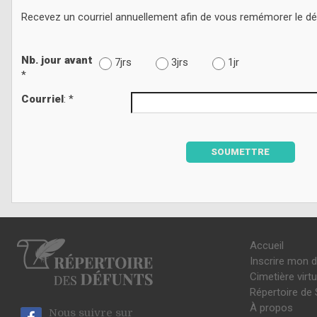
Recevez un courriel annuellement afin de vous remémorer le d
Nb. jour avant
7jrs
3jrs
1jr
*
Courriel
: *
SOUMETTRE
Accueil
Inscrire mon 
Cimetière virtu
Répertoire de 
À propos
Nous suivre sur