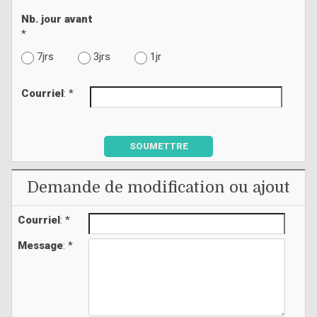
Nb. jour avant
*
7jrs
3jrs
1jr
Courriel
: *
SOUMETTRE
Demande de modification ou ajout
Courriel
: *
Message
: *