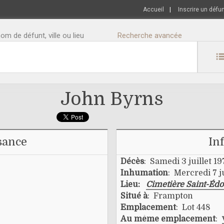
Accueil
|
Inscrire un défu
m de défunt, ville ou lieu
Recherche avancée
John Byrns
sance
In
Décès
: Samedi 3 juillet 19
Inhumation
: Mercredi 7 j
Lieu:
Cimetière Saint-Éd
Situé à
: Frampton
Emplacement
: Lot 448
Au même emplacement
: