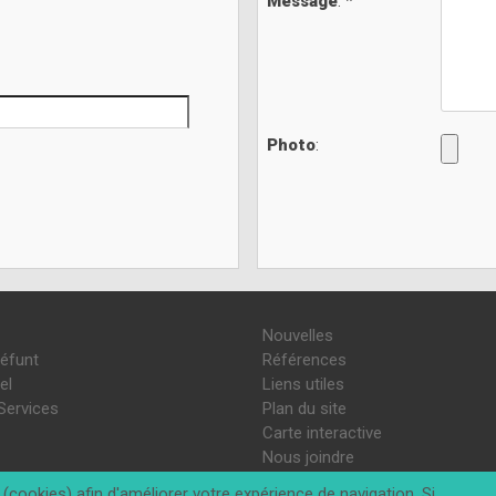
Message
: *
Photo
:
Nouvelles
défunt
Références
el
Liens utiles
Services
Plan du site
Carte interactive
Nous joindre
(cookies) afin d'améliorer votre expérience de navigation. Si