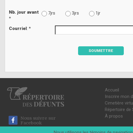
Nb. jour avant
7jrs
3jrs
1jr
*
Courriel
: *
SOUMETTRE
Accueil
Inscrire mon 
Cimetière virtu
Répertoire de 
À propos
Nous suivre sur
Facebook
Nous utilisons les témoins de navigation 