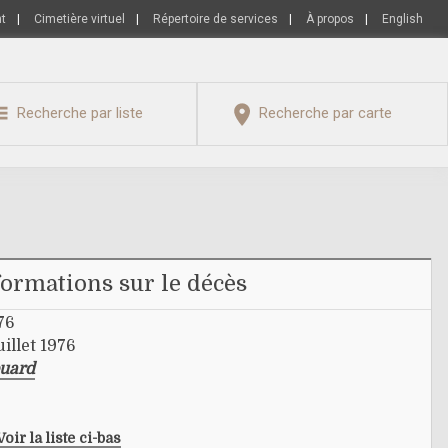
nt
|
Cimetière virtuel
|
Répertoire de services
|
À propos
|
English
Recherche par liste
Recherche par carte
formations sur le décès
76
uillet 1976
ouard
Voir la liste ci-bas