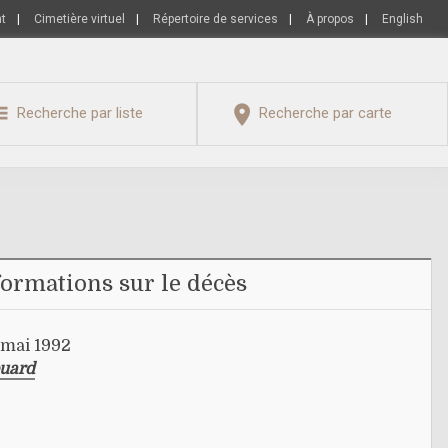
nt
|
Cimetière virtuel
|
Répertoire de services
|
À propos
|
English
Recherche par liste
Recherche par carte
formations sur le décès
 mai 1992
ouard