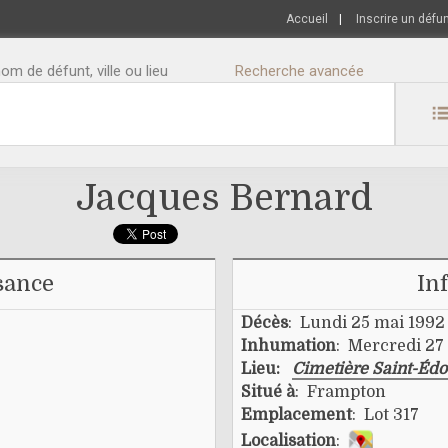
Accueil
|
Inscrire un défu
m de défunt, ville ou lieu
Recherche avancée
Jacques Bernard
sance
In
Décès
: Lundi 25 mai 1992
Inhumation
: Mercredi 27
Lieu:
Cimetière Saint-Éd
Situé à
: Frampton
Emplacement
: Lot 317
Localisation
: