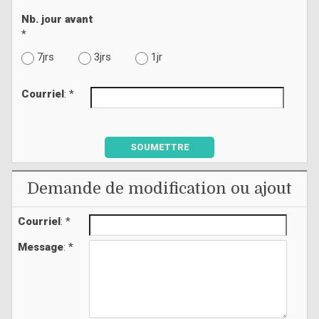
Nb. jour avant
*
7jrs
3jrs
1jr
Courriel
: *
SOUMETTRE
Demande de modification ou ajout
Courriel
: *
Message
: *