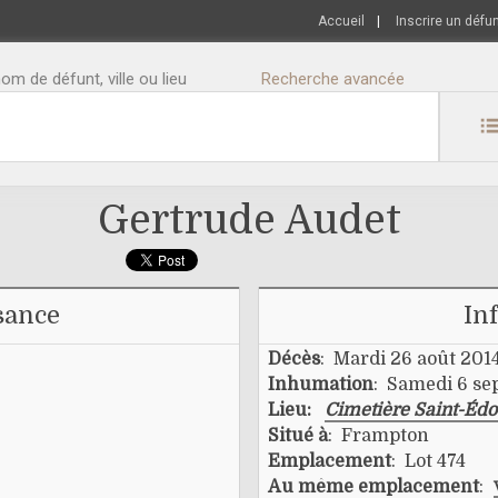
Accueil
|
Inscrire un défu
m de défunt, ville ou lieu
Recherche avancée
Gertrude Audet
sance
In
Décès
: Mardi 26 août 201
Inhumation
: Samedi 6 se
Lieu:
Cimetière Saint-Éd
Situé à
: Frampton
Emplacement
: Lot 474
Au même emplacement
: