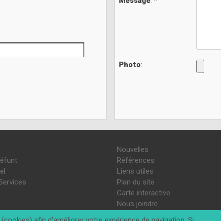
Message
: *
Photo
:
Nouvelles
défunt
Références
el
Liens utiles
Services
Plan du site
Carte interactive
Nous joindre
(cookies) afin d'améliorer votre expérience de navigation. Si