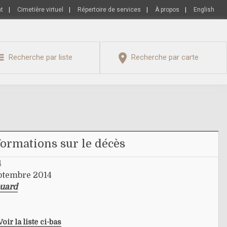
nt
|
Cimetière virtuel
|
Répertoire de services
|
À propos
|
English
Recherche par liste
Recherche par carte
formations sur le décès
4
ptembre 2014
ouard
Voir la liste ci-bas