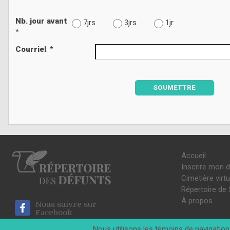
Nb. jour avant
7jrs
3jrs
1jr
*
Courriel
: *
SOUMETTRE
Accueil
Inscrire mon 
Cimetière virtu
Répertoire de 
À propos
Nous suivre sur
Facebook
Nous utilisons les témoins de navigation 