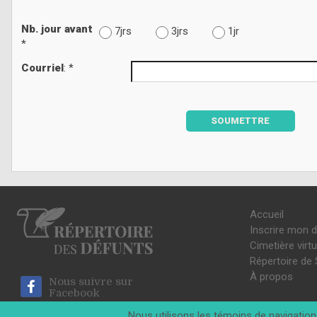
Nb. jour avant
7jrs
3jrs
1jr
*
Courriel
: *
SOUMETTRE
Accueil
Inscrire mon 
Cimetière virtu
Répertoire de 
À propos
Nous suivre sur
Facebook
Nous utilisons les témoins de navigation 