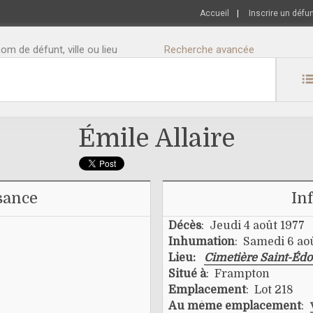
Accueil
|
Inscrire un défu
m de défunt, ville ou lieu
Recherche avancée
Émile Allaire
sance
In
Décès
: Jeudi 4 août 1977
Inhumation
: Samedi 6 ao
Lieu:
Cimetière Saint-Éd
Situé à
: Frampton
Emplacement
: Lot 218
Au même emplacement
: