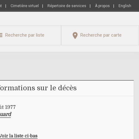
nt
|
Cimetière virtuel
|
Répertoire de services
|
À propos
|
English
Recherche par liste
Recherche par carte
formations sur le décès
ût 1977
ouard
Voir la liste ci-bas