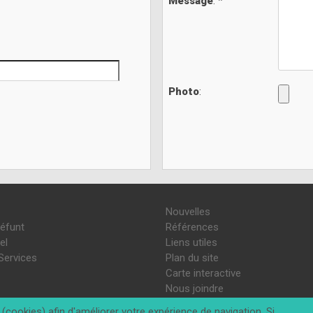
Message
: *
Photo
:
Nouvelles
défunt
Références
el
Liens utiles
Services
Plan du site
Carte interactive
Nous joindre
(cookies) afin d'améliorer votre expérience de navigation. Si