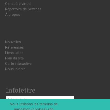
Cimetière virtuel
Répertoire de Services
À propos
Nouvelles
Références
Liens utiles
Plan du site
Carte interactive
Nous joindre
Infolettre
Nous utilisons les témoins de
S'INSCRIRE
navigation (cookies) afin