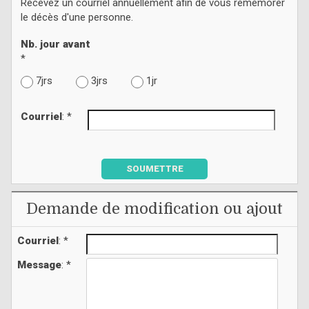
Recevez un courriel annuellement afin de vous remémorer
le décès d'une personne.
Nb. jour avant
*
7jrs
3jrs
1jr
Courriel
: *
SOUMETTRE
Demande de modification ou ajout
Courriel
: *
Message
: *