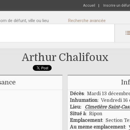
Accueil
|
Inscrire un défu
m de défunt, ville ou lieu
Recherche avancée
Arthur Chalifoux
sance
In
Décès
: Mardi 13 décembr
Inhumation
: Vendredi 1
Lieu:
Cimetière Saint-Cas
Situé à
: Ripon
Emplacement
: Section Te
Au même emplacement
: