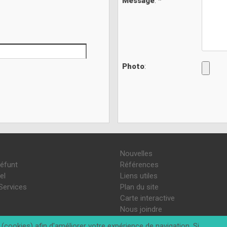
Message
: *
Photo
:
Nouvelles
défunt
Références
el
Liens utiles
Services
Plan du site
Carte interactive
Nous joindre
(cookies) afin d'améliorer votre expérience de navigation. Si