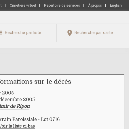
nt
|
Cimetière virtuel
|
Répertoire de services
|
À propos
|
English
Recherche par liste
Recherche par carte
formations sur le décès
e 2005
6 décembre 2005
imir de Ripon
rrain Paroissiale - Lot 0716
Voir la liste ci-bas