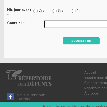
Nb. jour avant
7jrs
3jrs
1jr
*
Courriel
: *
SOUMETTRE
Accueil
Inscrire mon 
Cimetière virtu
Répertoire de 
À propos
Nous suivre sur
Facebook
Nous utilisons les témoins de navigation 