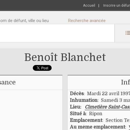
Accueil
|
Inscrire un défu
m de défunt, ville ou lieu
Recherche avancée
Benoît Blanchet
sance
In
Décès
: Mardi 22 avril 199
Inhumation
: Samedi 3 ma
Lieu:
Cimetière Saint-Cas
Situé à
: Ripon
Emplacement
: Section Ter
Au même emplacement
: