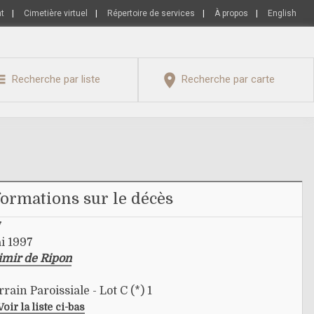
nt
|
Cimetière virtuel
|
Répertoire de services
|
À propos
|
English
Recherche par liste
Recherche par carte
formations sur le décès
7
i 1997
imir de Ripon
rain Paroissiale - Lot C (*) 1
Voir la liste ci-bas