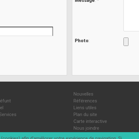
Message
: *
Photo
:
Nouvelles
défunt
Références
el
Liens utiles
Services
Plan du site
Carte interactive
Nous joindre
(cookies) afin d'améliorer votre expérience de navigation. Si