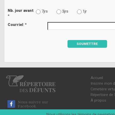
Nb. jour avant
7jrs
3jrs
1jr
*
Courriel
: *
SOUMETTRE
Accueil
Inscrire mon 
Cimetière virtu
Répertoire de 
À propos
Nous suivre sur
Facebook
Nous utilisons les témoins de navigation 