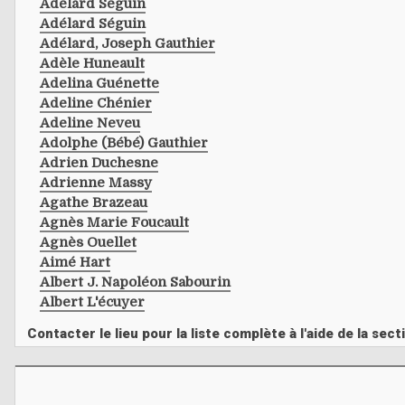
Adélard Séguin
Adélard Séguin
Adélard, Joseph Gauthier
Adèle Huneault
Adelina Guénette
Adeline Chénier
Adeline Neveu
Adolphe (bébé) Gauthier
Adrien Duchesne
Adrienne Massy
Agathe Brazeau
Agnès Marie Foucault
Agnès Ouellet
Aimé Hart
Albert J. Napoléon Sabourin
Albert L'écuyer
Contacter le lieu pour la liste complète à l'aide de la s