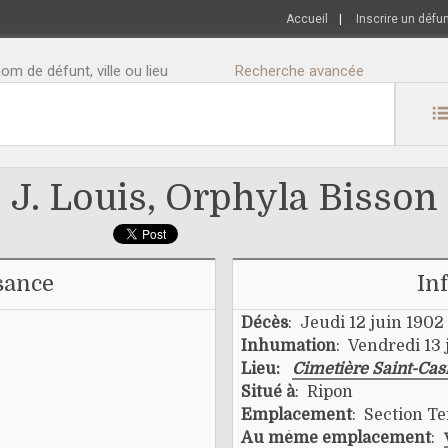
Accueil
|
Inscrire un défu
m de défunt, ville ou lieu
Recherche avancée
J. Louis, Orphyla Bisson
sance
In
Décès
: Jeudi 12 juin 1902
Inhumation
: Vendredi 13 
Lieu:
Cimetière Saint-Cas
Situé à
: Ripon
Emplacement
: Section Te
Au même emplacement
: