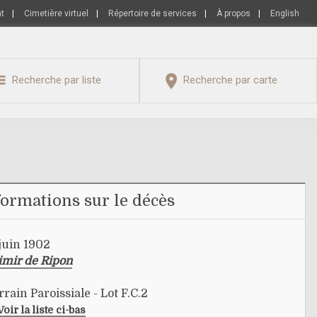
nt
|
Cimetière virtuel
|
Répertoire de services
|
À propos
|
English
Recherche par liste
Recherche par carte
formations sur le décès
juin 1902
imir de Ripon
rrain Paroissiale - Lot F.C.2
Voir la liste ci-bas