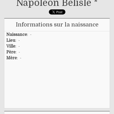
Napoléon Bélisle *
Informations sur la naissance
Naissance
: -
Lieu
: -
Ville
: -
Père
: -
Mère
: -