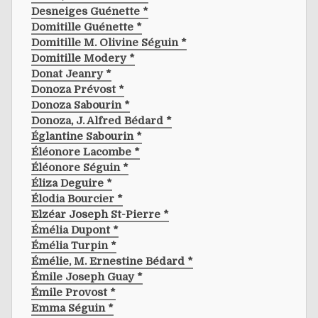
Desneiges Guénette *
Domitille Guénette *
Domitille M. Olivine Séguin *
Domitille Modery *
Donat Jeanry *
Donoza Prévost *
Donoza Sabourin *
Donoza, J. Alfred Bédard *
Églantine Sabourin *
Éléonore Lacombe *
Éléonore Séguin *
Éliza Deguire *
Élodia Bourcier *
Elzéar Joseph St-Pierre *
Émélia Dupont *
Émélia Turpin *
Émélie, M. Ernestine Bédard *
Émile Joseph Guay *
Émile Provost *
Emma Séguin *