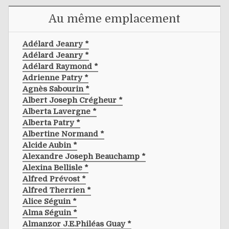
Au même emplacement
Adélard Jeanry *
Adélard Jeanry *
Adélard Raymond *
Adrienne Patry *
Agnès Sabourin *
Albert Joseph Crégheur *
Alberta Lavergne *
Alberta Patry *
Albertine Normand *
Alcide Aubin *
Alexandre Joseph Beauchamp *
Alexina Bellisle *
Alfred Prévost *
Alfred Therrien *
Alice Séguin *
Alma Séguin *
Almanzor J.e.philéas Guay *