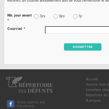
Recevez un courriel annuellement afin de vous remémorer le d
Nb. jour avant
7jrs
3jrs
1jr
*
Courriel
: *
SOUMETTRE
Accueil
Inscrire mon 
Cimetière virtu
Répertoire de 
À propos
Nous suivre sur
Facebook