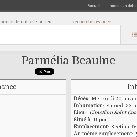
Accueil
|
Inscrire un défu
m de défunt, ville ou lieu
Recherche avancée
Parmélia Beaulne
sance
In
Décès
: Mercredi 20 nove
Inhumation
: Samedi 23 
Lieu:
Cimetière Saint-Cas
Situé à
: Ripon
Emplacement
: Section Te
Au même emplacement
: