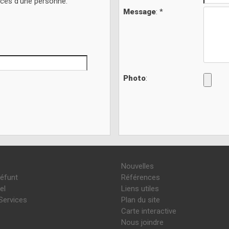
écès d'une personne.
Message
: *
Photo
:
Nouvelles
défunt
Références
el
Liens utiles
Services
Plan du site
Carte interactive
Nous joindre