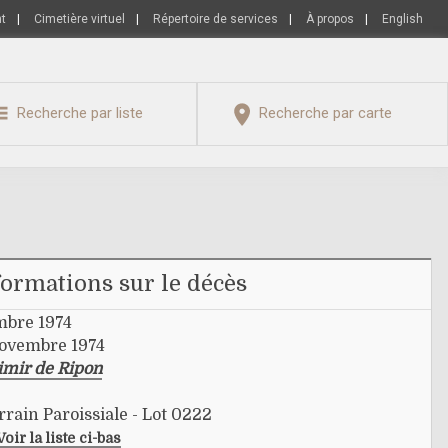
nt
|
Cimetière virtuel
|
Répertoire de services
|
À propos
|
English
Recherche par liste
Recherche par carte
formations sur le décès
mbre 1974
novembre 1974
imir de Ripon
rrain Paroissiale - Lot 0222
Voir la liste ci-bas