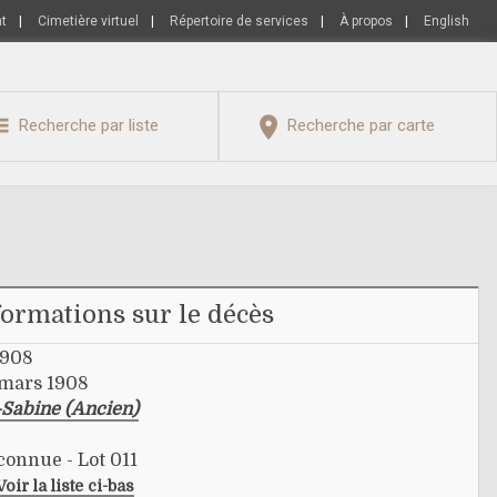
nt
|
Cimetière virtuel
|
Répertoire de services
|
À propos
|
English
Recherche par liste
Recherche par carte
formations sur le décès
1908
 mars 1908
-Sabine (Ancien)
connue - Lot 011
Voir la liste ci-bas