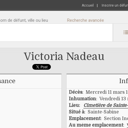
Accueil
|
Inscrire un défu
m de défunt, ville ou lieu
Recherche avancée
Victoria Nadeau
sance
In
Décès
: Mercredi 11 mars 
Inhumation
: Vendredi 13
Lieu:
Cimetière de Sainte
Situé à
: Sainte-Sabine
Emplacement
: Section In
Au même emplacement
: