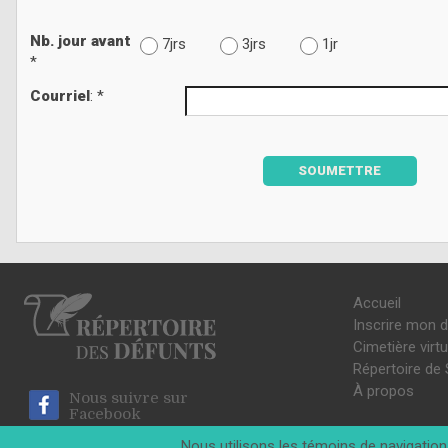
Nb. jour avant
7jrs
3jrs
1jr
*
Courriel
: *
SOUMETTRE
Accueil
Inscrire mon 
Cimetière virtu
Répertoire de 
À propos
Nous suivre sur
Facebook
Nous utilisons les témoins de navigation 