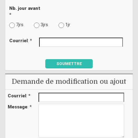
Nb. jour avant
*
7jrs
3jrs
1jr
Courriel
: *
SOUMETTRE
Demande de modification ou ajout
Courriel
: *
Message
: *