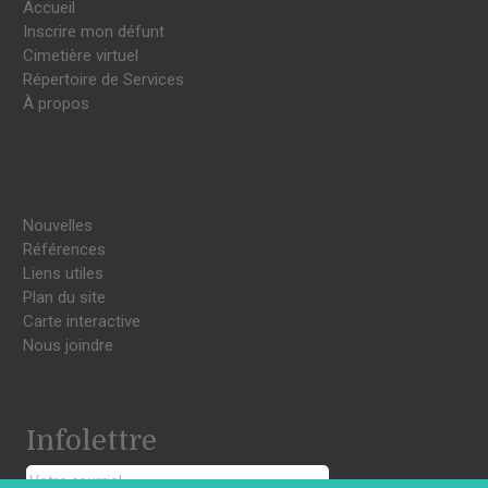
Accueil
Inscrire mon défunt
Cimetière virtuel
Répertoire de Services
À propos
Nouvelles
Références
Liens utiles
Plan du site
Carte interactive
Nous joindre
Infolettre