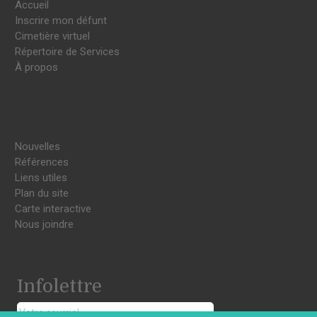
Accueil
Inscrire mon défunt
Cimetière virtuel
Répertoire de Services
À propos
Nouvelles
Références
Liens utiles
Plan du site
Carte interactive
Nous joindre
Infolettre