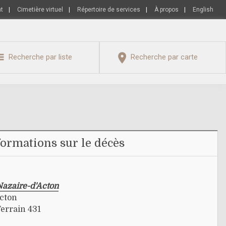
nt
|
Cimetière virtuel
|
Répertoire de services
|
À propos
|
English
Recherche par liste
Recherche par carte
formations sur le décès
Nazaire-d'Acton
Acton
Terrain 431