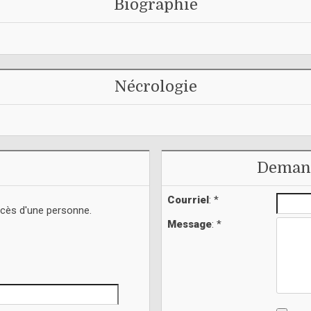
Biographie
Nécrologie
Demand
Courriel
: *
écès d'une personne.
Message
: *