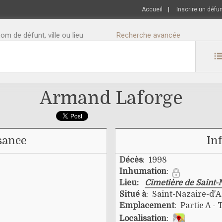
Accueil
|
Inscrire un défu
m de défunt, ville ou lieu
Recherche avancée
Armand Laforge
sance
In
Décès
: 1998
Inhumation
:
Lieu:
Cimetière de Saint-
Situé à
: Saint-Nazaire-d'
Emplacement
: Partie A - 
Localisation
: