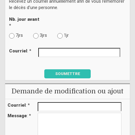
Recevez un courriel annuellement afin de vous remémorer
le décès d'une personne.
Nb. jour avant
*
7jrs
3jrs
1jr
Courriel
: *
SOUMETTRE
Demande de modification ou ajout
Courriel
: *
Message
: *