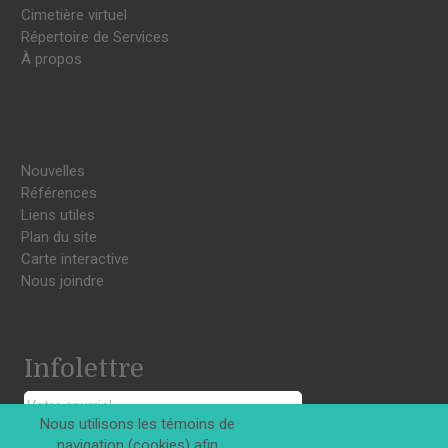
Cimetière virtuel
Répertoire de Services
À propos
Nouvelles
Références
Liens utiles
Plan du site
Carte interactive
Nous joindre
Infolettre
Nous utilisons les témoins de
S'INSCRIRE
navigation (cookies) afin