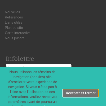
Nouvelles
Références
Liens utiles
Plan du site
Carte interactive
Nous joindre
Infolettre
Nous utilisons les témoins de
navigation (cookies) afin
S'INSCRIRE
d'améliorer votre expérience de
navigation. Si vous n'êtes pas à
l'aise avec l'utilisation de ces
Accepter et fermer
informations, veuillez revoir vos
paramètres avant de poursuivre
Tous droits réservés © Innovations DJD Inc. 2026