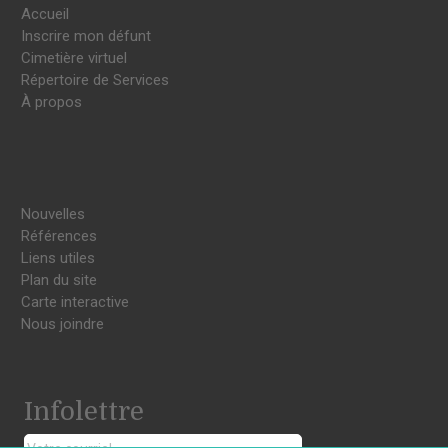
Accueil
Inscrire mon défunt
Cimetière virtuel
Répertoire de Services
À propos
Nouvelles
Références
Liens utiles
Plan du site
Carte interactive
Nous joindre
Infolettre